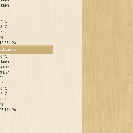
0 km/h
0 km/h
0°
,7 °C
,3 °C
,7 °C
 %
12,23 hPa
red týždňom
,6 °C
6 km/h
,3 km/h
,3 km/h
0°
0°
,6 °C
,2 °C
,6 °C
 %
06,17 hPa