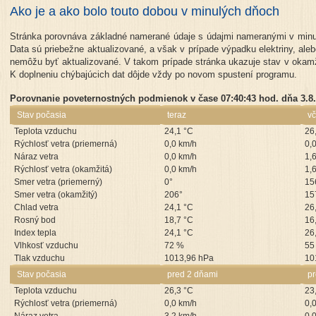
Ako je a ako bolo touto dobou v minulých dňoch
Stránka porovnáva základné namerané údaje s údajmi nameranými v minu
Data sú priebežne aktualizované, a však v prípade výpadku elektriny, aleb
nemôžu byť aktualizované. V takom prípade stránka ukazuje stav v okamži
K doplneniu chýbajúcich dat dôjde vždy po novom spustení programu.
Porovnanie poveternostných podmienok v čase 07:40:43 hod. dňa 3.8.
Stav počasia
teraz
vč
Teplota vzduchu
24,1 °C
26
Rýchlosť vetra (priemerná)
0,0 km/h
0,
Náraz vetra
0,0 km/h
1,
Rýchlosť vetra (okamžitá)
0,0 km/h
1,
Smer vetra (priemerný)
0°
15
Smer vetra (okamžitý)
206°
15
Chlad vetra
24,1 °C
26
Rosný bod
18,7 °C
16
Index tepla
24,1 °C
26
Vlhkosť vzduchu
72 %
55
Tlak vzduchu
1013,96 hPa
10
Stav počasia
pred 2 dňami
pr
Teplota vzduchu
26,3 °C
23
Rýchlosť vetra (priemerná)
0,0 km/h
0,