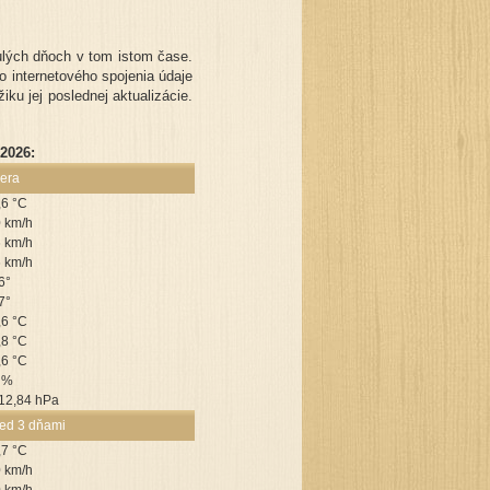
lých dňoch v tom istom čase.
o internetového spojenia údaje
ku jej poslednej aktualizácie.
2026:
era
,6 °C
0 km/h
6 km/h
6 km/h
6°
7°
,6 °C
,8 °C
,6 °C
 %
12,84 hPa
ed 3 dňami
,7 °C
0 km/h