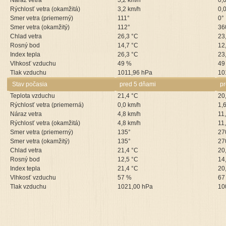
Náraz vetra
3,2 km/h
0,
Rýchlosť vetra (okamžitá)
3,2 km/h
0,
Smer vetra (priemerný)
111°
0°
Smer vetra (okamžitý)
112°
36
Chlad vetra
26,3 °C
23
Rosný bod
14,7 °C
12
Index tepla
26,3 °C
23
Vlhkosť vzduchu
49 %
49
Tlak vzduchu
1011,96 hPa
10
Stav počasia
pred 5 dňami
p
Teplota vzduchu
21,4 °C
20
Rýchlosť vetra (priemerná)
0,0 km/h
1,
Náraz vetra
4,8 km/h
11
Rýchlosť vetra (okamžitá)
4,8 km/h
11
Smer vetra (priemerný)
135°
27
Smer vetra (okamžitý)
135°
27
Chlad vetra
21,4 °C
20
Rosný bod
12,5 °C
14
Index tepla
21,4 °C
20
Vlhkosť vzduchu
57 %
67
Tlak vzduchu
1021,00 hPa
10